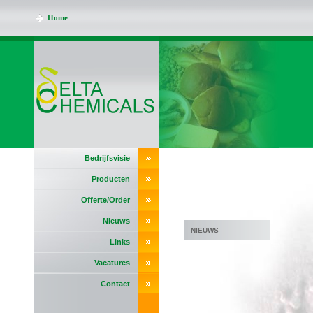
Home
Bedrijfsvisie
Producten
Offerte/Order
Nieuws
NIEUWS
Links
Vacatures
Contact